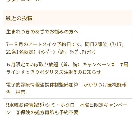
生まれつきのあざでお悩みの方へ
7ー８月のアートメイク予約日です。同日2部位（7/17，
21各1名限定）ｷｬﾝﾍﾟｰﾝ（眉、ﾘｯﾌﾟ､ｱｲﾗｲﾝ）
６月限定❣いぼ取り放題（首、胸）キャンペーン❣ ❣肩
ラインすっきりボツリヌス注射❣のお知らせ
電子的診療情報連携体制整備加算 かかりつけ医機能報
告 掲示
❗❗水曜お得情報❗❗①シミ・ホクロ 水曜日限定キャンペー
ン ②保険の処方再診も予約不要