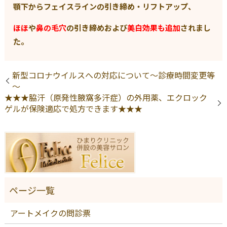
顎下からフェイスラインの引き締め・リフトアップ、
ほほ
や
鼻の毛穴
の引き締めおよび
美白効果も追加
されまし
た。
新型コロナウイルスへの対応について～診療時間変更等
～
★★★脇汗（原発性腋窩多汗症）の外用薬、エクロック
ゲルが保険適応で処方できます★★★
アートメイクの問診票