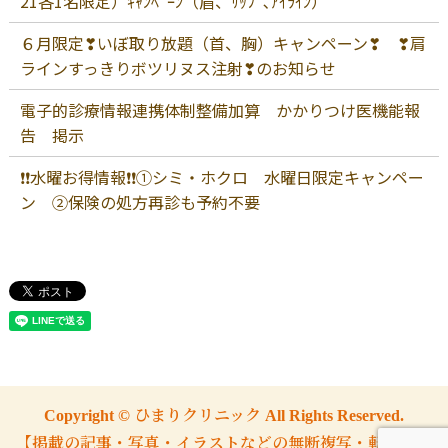
21各1名限定）ｷｬﾝﾍﾟｰﾝ（眉、ﾘｯﾌﾟ､ｱｲﾗｲﾝ）
６月限定❣いぼ取り放題（首、胸）キャンペーン❣ ❣肩
ラインすっきりボツリヌス注射❣のお知らせ
電子的診療情報連携体制整備加算 かかりつけ医機能報
告 掲示
❗❗水曜お得情報❗❗①シミ・ホクロ 水曜日限定キャンペー
ン ②保険の処方再診も予約不要
Copyright © ひまりクリニック All Rights Reserved.
【掲載の記事・写真・イラストなどの無断複写・転載を禁