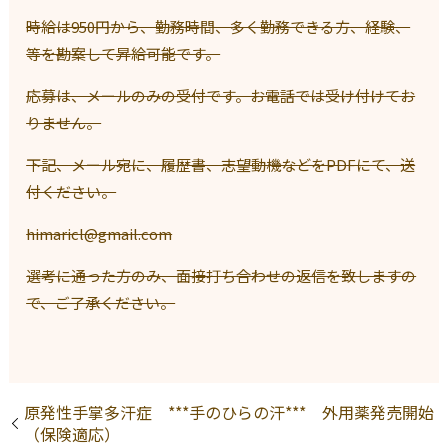
時給は950円から、勤務時間、多く勤務できる方、経験、
等を勘案して昇給可能です。
応募は、メールのみの受付です。お電話では受け付けてお
りません。
下記、メール宛に、履歴書、志望動機などをPDFにて、送
付ください。
himaricl@gmail.com
選考に通った方のみ、面接打ち合わせの返信を致しますの
で、ご了承ください。
原発性手掌多汗症 ***手のひらの汗*** 外用薬発売開始
（保険適応）