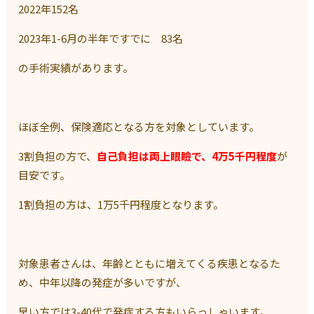
2022
年
152
名
2023
年
1-6
月の半年ですでに
83
名
の手術実績があります。
ほぼ全例、保険適応となる方を対象としています。
3
割負担の方で、
自己負担は両上眼瞼で、4万5千円程度
が
目安です。
1
割負担の方は、
1
万
5
千円程度となります。
対象患者さんは、年齢とともに増えてくる疾患となるた
め、中年以降の発症が多いですが、
早い方では
3-40
代で発症する方もいらっしゃいます。