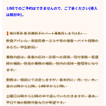
LINEでのご予約はできませんので、ご了承ください(導入
は検討中)。
受付事務 兼 医療助手のパート募集致します(1名）
飲食アパレル、美容医療・エステ等の接客・バイト経験の
ある方。学生歓迎。
業務内容は、患者の応対・診察への誘導、受付事務・看護
師の補助、院長の業務の補助、院内の清掃・整理等になり
ます。
勤務は、相談にて決定しますが、基本的に、月、火、木、
金の10時から12時、14時半から17時、
土曜日10時から12時の中で選んでいただきますが、基本、
平日午後の勤務可能な方が希望です。