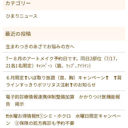
ひまりニュース
生まれつきのあざでお悩みの方へ
7ー８月のアートメイク予約日です。同日2部位（7/17，
21各1名限定）ｷｬﾝﾍﾟｰﾝ（眉、ﾘｯﾌﾟ､ｱｲﾗｲﾝ）
６月限定❣いぼ取り放題（首、胸）キャンペーン❣ ❣肩
ラインすっきりボツリヌス注射❣のお知らせ
電子的診療情報連携体制整備加算 かかりつけ医機能報
告 掲示
❗❗水曜お得情報❗❗①シミ・ホクロ 水曜日限定キャンペー
ン ②保険の処方再診も予約不要