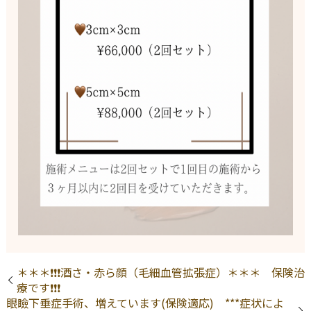
＊＊＊❗❗❗酒さ・赤ら顔（毛細血管拡張症）＊＊＊ 保険治
療です❗❗❗
眼瞼下垂症手術、増えています(保険適応) ***症状によ