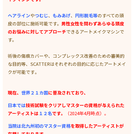
ヘアライン
や
つむじ
、
もみあげ
、
円形脱毛等
のすべての頭
皮の部位に施術可能です。
男性女性を問わずあらゆる頭皮
のお悩みに対してアプローチ
できる
アートメイクマシンで
す。
術後の傷痕カバーや、
コンプレックス改善のための審美的
な目的等、
SCATTERはそれぞれの目的に応じたアートメイ
クが可能です
。
現在、
世界２１カ国
に普及されており、
日本では
技術試験をクリアしマスターの資格が与えられた
アーティ
ストは
１２名
です。
（2024年4月時点）。
当院は北九州初のマスター資格
を取得したアーティストが
在籍して
おります。