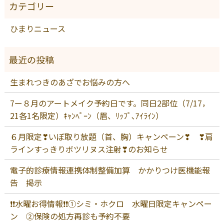
ひまりニュース
生まれつきのあざでお悩みの方へ
7ー８月のアートメイク予約日です。同日2部位（7/17，
21各1名限定）ｷｬﾝﾍﾟｰﾝ（眉、ﾘｯﾌﾟ､ｱｲﾗｲﾝ）
６月限定❣いぼ取り放題（首、胸）キャンペーン❣ ❣肩
ラインすっきりボツリヌス注射❣のお知らせ
電子的診療情報連携体制整備加算 かかりつけ医機能報
告 掲示
❗❗水曜お得情報❗❗①シミ・ホクロ 水曜日限定キャンペー
ン ②保険の処方再診も予約不要