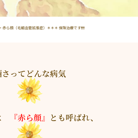
さ・赤ら顔（毛細血管拡張症）＊＊＊ 保険治療です❗❗❗
酒さってどんな病気
は
『赤ら顔』
とも呼ばれ、