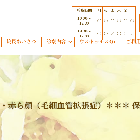
診療時間
月
火
水
木
金
土
10:00～
○
○
○
○
○
○
12:30
14:30～
○
○
／
○
○
／
17:00
院長あいさつ
診察内容
ウルトラセルQ+
ご利
酒さ・赤ら顔（毛細血管拡張症）＊＊＊ 保険