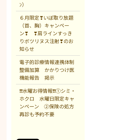
ﾝ）
６月限定❣いぼ取り放題
（首、胸）キャンペー
ン❣ ❣肩ラインすっき
りボツリヌス注射❣のお
知らせ
電子的診療情報連携体制
整備加算 かかりつけ医
機能報告 掲示
❗❗水曜お得情報❗❗①シミ・
ホクロ 水曜日限定キャ
ンペーン ②保険の処方
再診も予約不要