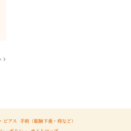
＊
・ピアス
手術（眼瞼下垂・痔など）